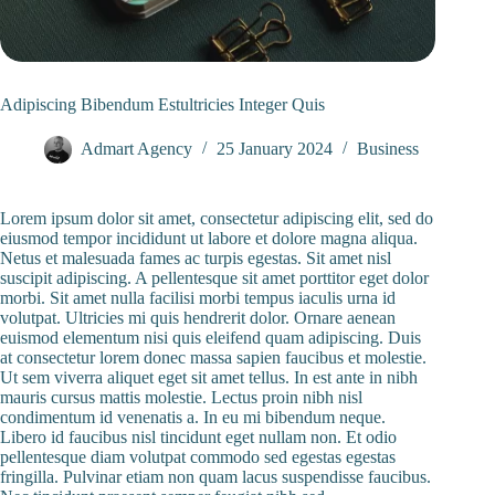
Adipiscing Bibendum Estultricies Integer Quis
Admart Agency
25 January 2024
Business
Lorem ipsum dolor sit amet, consectetur adipiscing elit, sed do
eiusmod tempor incididunt ut labore et dolore magna aliqua.
Netus et malesuada fames ac turpis egestas. Sit amet nisl
suscipit adipiscing. A pellentesque sit amet porttitor eget dolor
morbi. Sit amet nulla facilisi morbi tempus iaculis urna id
volutpat. Ultricies mi quis hendrerit dolor. Ornare aenean
euismod elementum nisi quis eleifend quam adipiscing. Duis
at consectetur lorem donec massa sapien faucibus et molestie.
Ut sem viverra aliquet eget sit amet tellus. In est ante in nibh
mauris cursus mattis molestie. Lectus proin nibh nisl
condimentum id venenatis a. In eu mi bibendum neque.
Libero id faucibus nisl tincidunt eget nullam non. Et odio
pellentesque diam volutpat commodo sed egestas egestas
fringilla. Pulvinar etiam non quam lacus suspendisse faucibus.