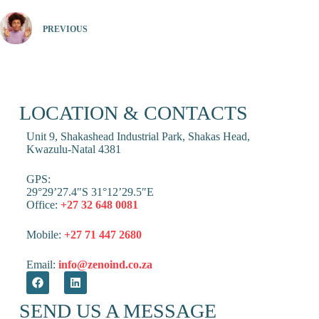
PREVIOUS
LOCATION & CONTACTS
Unit 9, Shakashead Industrial Park, Shakas Head,
Kwazulu-Natal 4381
GPS:
29°29’27.4″S 31°12’29.5″E
Office:
+27 32 648 0081
Mobile:
+27 71 447 2680
Email:
info@zenoind.co.za
SEND US A MESSAGE