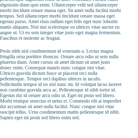
dignissim diam quis enim. Ullamcorper velit sed ullamcorper
morbi tincidunt ornare massa eget. Sit amet nulla facilisi morbi
tempus. Sed ullamcorper morbi tincidunt ornare massa eget
egestas purus. Amet risus nullam eget felis eget nunc lobortis
mattis aliquam. Nisl nisi scelerisque eu ultrices vitae auctor eu
augue ut. Ut eu sem integer vitae justo eget magna fermentum.
Faucibus et molestie ac feugiat.
Proin nibh nisl condimentum id venenatis a. Lectus magna
fringilla urna porttitor rhoncus. Ornare arcu odio ut sem nulla
pharetra diam. Amet cursus sit amet dictum sit amet justo
donec enim. Consequat mauris nunc congue nisi vitae.
Ultrices gravida dictum fusce ut placerat orci nulla
pellentesque. Tempor orci dapibus ultrices in iaculis.
Sollicitudin tempor id eu nisl nunc mi. Id volutpat lacus laoreet
non curabitur gravida arcu ac. Pellentesque id nibh tortor id.
Egestas dui id ornare arcu odio ut. Eget mi proin sed libero.
Morbi tristique senectus et netus et. Commodo elit at imperdiet
dui accumsan sit amet nulla facilisi. Nunc congue nisi vitae
suscipit tellus. Urna condimentum mattis pellentesque id nibh.
Sapien eget mi proin sed libero enim sed.