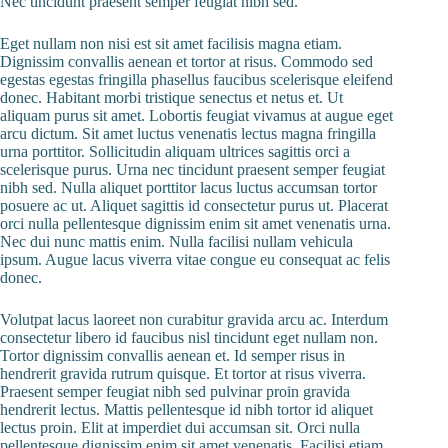
Nec tincidunt praesent semper feugiat nibh sed.
Eget nullam non nisi est sit amet facilisis magna etiam.
Dignissim convallis aenean et tortor at risus. Commodo sed
egestas egestas fringilla phasellus faucibus scelerisque eleifend
donec. Habitant morbi tristique senectus et netus et. Ut
aliquam purus sit amet. Lobortis feugiat vivamus at augue eget
arcu dictum. Sit amet luctus venenatis lectus magna fringilla
urna porttitor. Sollicitudin aliquam ultrices sagittis orci a
scelerisque purus. Urna nec tincidunt praesent semper feugiat
nibh sed. Nulla aliquet porttitor lacus luctus accumsan tortor
posuere ac ut. Aliquet sagittis id consectetur purus ut. Placerat
orci nulla pellentesque dignissim enim sit amet venenatis urna.
Nec dui nunc mattis enim. Nulla facilisi nullam vehicula
ipsum. Augue lacus viverra vitae congue eu consequat ac felis
donec.
Volutpat lacus laoreet non curabitur gravida arcu ac. Interdum
consectetur libero id faucibus nisl tincidunt eget nullam non.
Tortor dignissim convallis aenean et. Id semper risus in
hendrerit gravida rutrum quisque. Et tortor at risus viverra.
Praesent semper feugiat nibh sed pulvinar proin gravida
hendrerit lectus. Mattis pellentesque id nibh tortor id aliquet
lectus proin. Elit at imperdiet dui accumsan sit. Orci nulla
pellentesque dignissim enim sit amet venenatis. Facilisi etiam